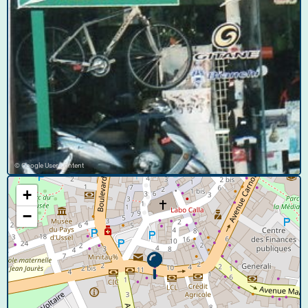
© Google User Content
+
−