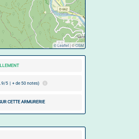
© Leaflet
|
©
OSM
ELLEMENT
.9/5
|
+ de 50 notes)
 SUR CETTE ARMURERIE