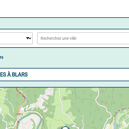
rs
ES À BLARS